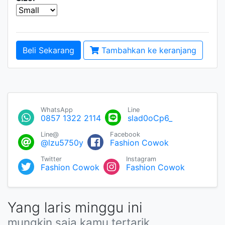
Beli Sekarang
Tambahkan ke keranjang
WhatsApp
Line
0857 1322 2114
slad0oCp6_
Line@
Facebook
@lzu5750y
Fashion Cowok
Twitter
Instagram
Fashion Cowok
Fashion Cowok
Yang laris minggu ini
mungkin saja kamu tertarik