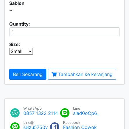
Sablon
~
Quantity:
Size:
Beli Sekarang
Tambahkan ke keranjang
WhatsApp
Line
0857 1322 2114
slad0oCp6_
Line@
Facebook
@lzu5750y
Fashion Cowok